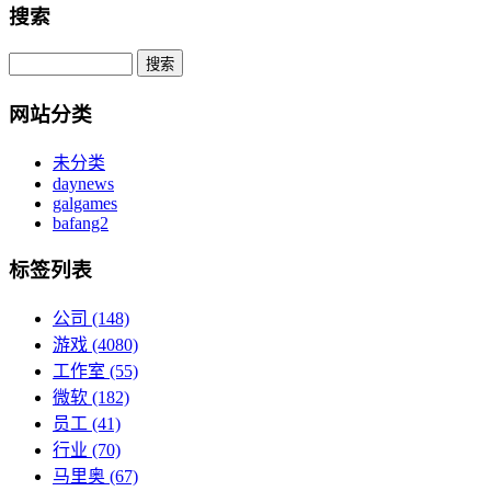
搜索
网站分类
未分类
daynews
galgames
bafang2
标签列表
公司
(148)
游戏
(4080)
工作室
(55)
微软
(182)
员工
(41)
行业
(70)
马里奥
(67)