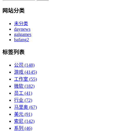
网站分类
未分类
daynews
galgames
bafang2
标签列表
公司
(148)
游戏
(4145)
工作室
(55)
微软
(182)
员工
(41)
行业
(72)
马里奥
(67)
美元
(91)
索尼
(142)
系列
(46)