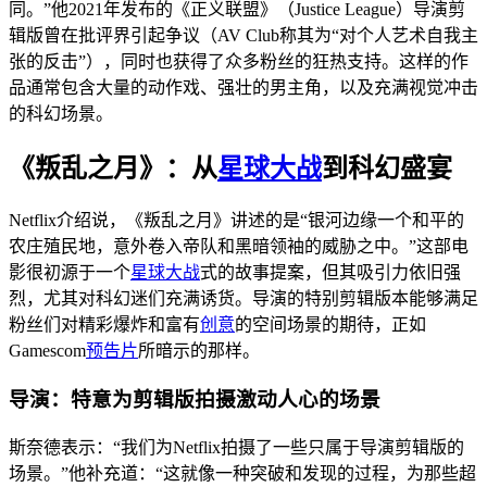
同。”他2021年发布的《正义联盟》（Justice League）导演剪
辑版曾在批评界引起争议（AV Club称其为“对个人艺术自我主
张的反击”），同时也获得了众多粉丝的狂热支持。这样的作
品通常包含大量的动作戏、强壮的男主角，以及充满视觉冲击
的科幻场景。
《叛乱之月》：从
星球大战
到科幻盛宴
Netflix介绍说，《叛乱之月》讲述的是“银河边缘一个和平的
农庄殖民地，意外卷入帝队和黑暗领袖的威胁之中。”这部电
影很初源于一个
星球大战
式的故事提案，但其吸引力依旧强
烈，尤其对科幻迷们充满诱货。导演的特别剪辑版本能够满足
粉丝们对精彩爆炸和富有
创意
的空间场景的期待，正如
Gamescom
预告片
所暗示的那样。
导演：特意为剪辑版拍摄激动人心的场景
斯奈德表示：“我们为Netflix拍摄了一些只属于导演剪辑版的
场景。”他补充道：“这就像一种突破和发现的过程，为那些超