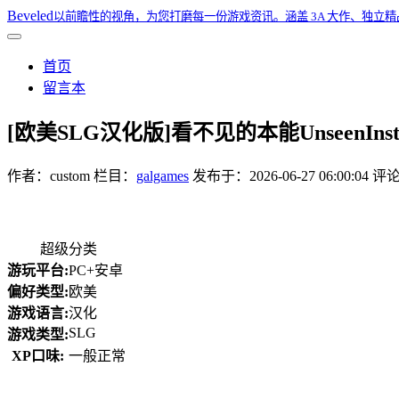
Beveled
以前瞻性的视角，为您打磨每一份游戏资讯。涵盖 3A 大作、独立
首页
留言本
[欧美SLG汉化版]看不见的本能UnseenInstinc
作者：
custom
栏目：
galgames
发布于：
2026-06-27 06:00:04
评论
超级分类
游玩平台:
PC+安卓
偏好类型:
欧美
游戏语言:
汉化
SLG
游戏类型:
XP口味:
一般正常