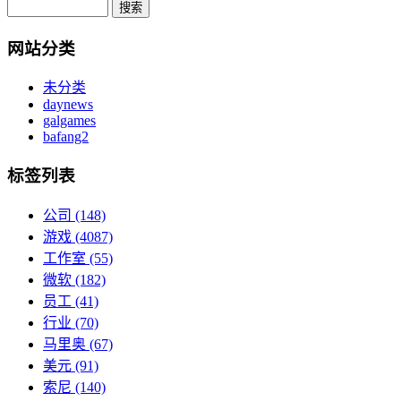
网站分类
未分类
daynews
galgames
bafang2
标签列表
公司
(148)
游戏
(4087)
工作室
(55)
微软
(182)
员工
(41)
行业
(70)
马里奥
(67)
美元
(91)
索尼
(140)