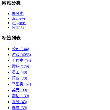
网站分类
未分类
daynews
galgames
bafang2
标签列表
公司
(144)
游戏
(4053)
工作室
(54)
微软
(179)
员工
(40)
行业
(70)
马里奥
(67)
美元
(90)
索尼
(139)
系列
(43)
暴雪
(39)