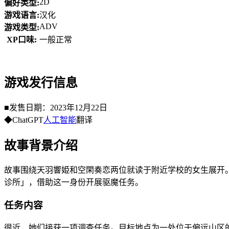
2D
偏好类型:
游戏语言:
汉化
ADV
游戏类型:
XP口味:
一般正常
游戏发行信息
■发售日期：2023年12月22日
◆ChatGPT
人工智能
翻译
故事背景介绍
故事围绕天羽響姫和空閑奏恋两位就读于附近学校的女生展开
诊所」，借助这一身份开展驱魔任务。
任务内容
很近，她们接获一项调查任务。目标地点为一处位于偏远山区