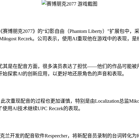
赛博朋克2077》的“幻影自由（Phantom Liberty）”扩展包中，
r）的Miłogost Reczek。公司表示，使用AI重现他在游戏中的
温。尤其是在配音方面，很多演员表达了担忧——他们的作品可能
开始探索AI的创新应用，以更好地还原角色的声音和表现。
重现配音的过程也更加谨慎，特别是由Localization总监Mikol
I技术继续UPC Reczek的表现。
了乌克兰开发的配音软件Respeecher，将新配音员录制的台词转