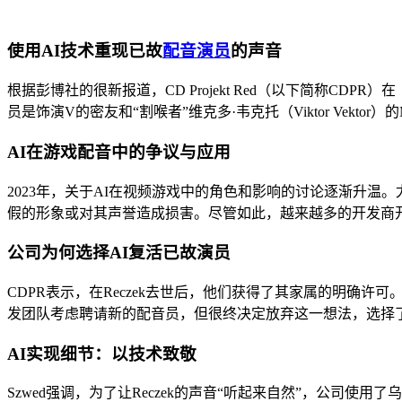
使用AI技术重现已故
配音演员
的声音
根据彭博社的很新报道，CD Projekt Red（以下简称CDPR）在《
员是饰演V的密友和“割喉者”维克多·韦克托（Viktor Vekto
AI在游戏配音中的争议与应用
2023年，关于AI在视频游戏中的角色和影响的讨论逐渐升
假的形象或对其声誉造成损害。尽管如此，越来越多的开发商
公司为何选择AI复活已故演员
CDPR表示，在Reczek去世后，他们获得了其家属的明确许可。此次
发团队考虑聘请新的配音员，但很终决定放弃这一想法，选择了使用A
AI实现细节：以技术致敬
Szwed强调，为了让Reczek的声音“听起来自然”，公司使用