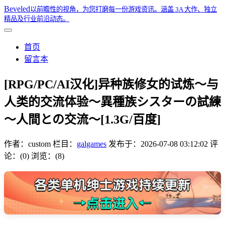
Beveled
以前瞻性的视角，为您打磨每一份游戏资讯。涵盖 3A 大作、独立
精品及行业前沿动态。
首页
留言本
[RPG/PC/AI汉化]异种族修女的试炼～与
人类的交流体验～異種族シスターの試練
～人間との交流～[1.3G/百度]
作者：
custom
栏目：
galgames
发布于：
2026-07-08 03:12:02
评
论：(0)
浏览：(8)