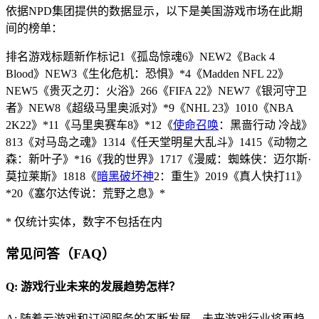
依据NPD集团提供的数据显示，以下是美国游戏市场在此期
间的榜单：
排名游戏标题新作标记1《孤岛惊魂6》NEW2《Back 4
Blood》NEW3《生化危机：恐惧》*4《Madden NFL 22》
NEW5《贵灭之刃：火浴》266《FIFA 22》NEW7《银河守卫
者》NEW8《超级马里奥派对》*9《NHL 23》1010《NBA
2K22》*11《马里奥赛车8》*12《
使命召唤
：黑啬行动 冷战》
813《对马岛之魂》1314《任天堂明星大乱斗》1415《动物之
森：新叶子》*16《我的世界》1717《漫威：蜘蛛侠：迈尔斯·
莫拉莱斯》1818《
暗黑破坏神
2：重生》2019《真人快打11》
*20《塞尔达传说：荒野之息》*
* 仅统计实体，数字不包括在内
常见问答（FAQ）
Q: 游戏行业未来的发展趋势怎样？
A: 随着云游戏和订阅服务的不断发展，未来游戏行业将更趋