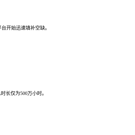
，哪些平台开始迅速填补空缺。
看总时长仅为500万小时。