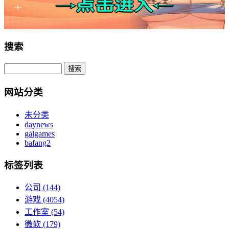
搜索
网站分类
未分类
daynews
galgames
bafang2
标签列表
公司
(144)
游戏
(4054)
工作室
(54)
微软
(179)