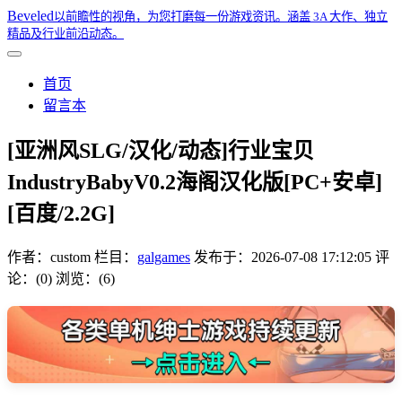
Beveled
以前瞻性的视角，为您打磨每一份游戏资讯。涵盖 3A 大作、独立
精品及行业前沿动态。
首页
留言本
[亚洲风SLG/汉化/动态]行业宝贝
IndustryBabyV0.2海阁汉化版[PC+安卓]
[百度/2.2G]
作者：
custom
栏目：
galgames
发布于：
2026-07-08 17:12:05
评
论：(0)
浏览：(6)