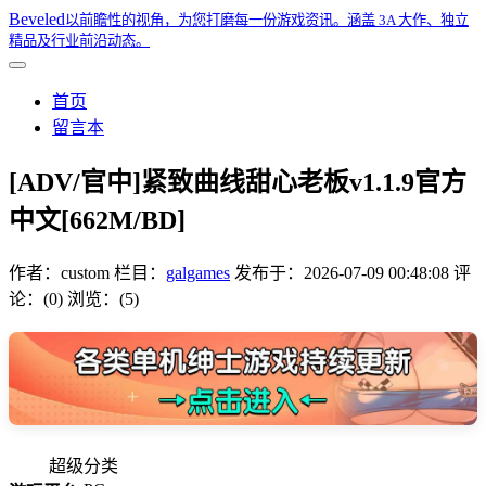
Beveled
以前瞻性的视角，为您打磨每一份游戏资讯。涵盖 3A 大作、独立
精品及行业前沿动态。
首页
留言本
[ADV/官中]紧致曲线甜心老板v1.1.9官方
中文[662M/BD]
作者：
custom
栏目：
galgames
发布于：
2026-07-09 00:48:08
评
论：(0)
浏览：(5)
超级分类