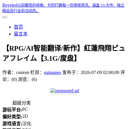
Beveled
以前瞻性的视角，为您打磨每一份游戏资讯。涵盖 3A 大作、独立
精品及行业前沿动态。
首页
留言本
【RPG/AI智能翻译/新作】紅蓮飛翔ピュ
アフレイム【3.1G/度盘】
作者：
custom
栏目：
galgames
发布于：
2026-07-09 02:00:09
评
论：(0)
浏览：(6)
超级分类
PC
游玩平台:
2D
偏好类型:
游戏语言:
汉化