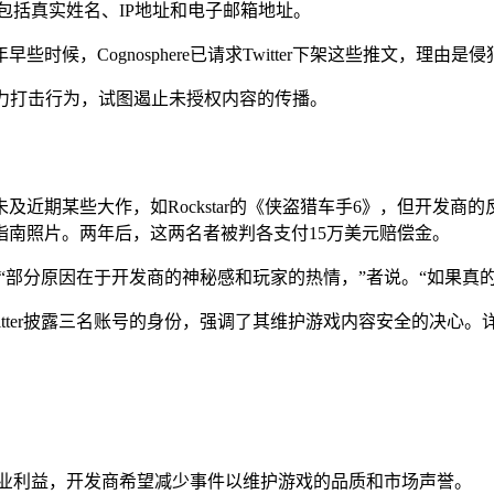
息包括真实姓名、IP地址和电子邮箱地址。
些时候，Cognosphere已请求Twitter下架这些推文，理
力打击行为，试图遏止未授权内容的传播。
近期某些大作，如Rockstar的《侠盗猎车手6》，但开发商的
南照片。两年后，这两名者被判各支付15万美元赔偿金。
。“部分原因在于开发商的神秘感和玩家的热情，”者说。“如果真
露三名账号的身份，强调了其维护游戏内容安全的决心。详情请查看链接：h
商业利益，开发商希望减少事件以维护游戏的品质和市场声誉。