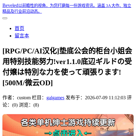
Beveled
以前瞻性的视角，为您打磨每一份游戏资讯。涵盖 3A 大作、独立
精品及行业前沿动态。
首页
留言本
[RPG/PC/AI汉化]垫底公会的柜台小姐会
用特别技能努力!ver1.1.0底辺ギルドの受
付嬢は特別な力を使って頑張ります!
[500M/微云OD]
作者：
custom
栏目：
galgames
发布于：
2026-07-09 11:12:03
评
论：(0)
浏览：(8)