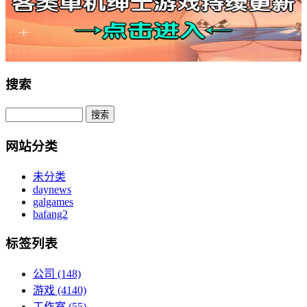
搜索
网站分类
未分类
daynews
galgames
bafang2
标签列表
公司
(148)
游戏
(4140)
工作室
(55)