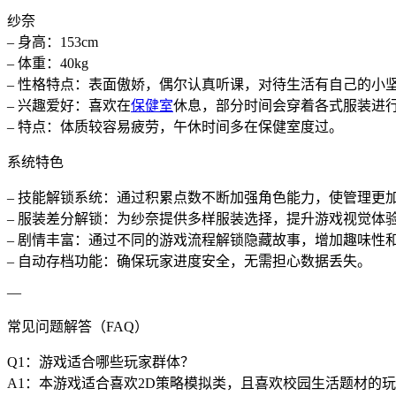
纱奈
– 身高：153cm
– 体重：40kg
– 性格特点：表面傲娇，偶尔认真听课，对待生活有自己的小
– 兴趣爱好：喜欢在
保健室
休息，部分时间会穿着各式服装进
– 特点：体质较容易疲劳，午休时间多在保健室度过。
系统特色
– 技能解锁系统：通过积累点数不断加强角色能力，使管理更
– 服装差分解锁：为纱奈提供多样服装选择，提升游戏视觉体
– 剧情丰富：通过不同的游戏流程解锁隐藏故事，增加趣味性
– 自动存档功能：确保玩家进度安全，无需担心数据丢失。
—
常见问题解答（FAQ）
Q1：游戏适合哪些玩家群体？
A1：本游戏适合喜欢2D策略模拟类，且喜欢校园生活题材的