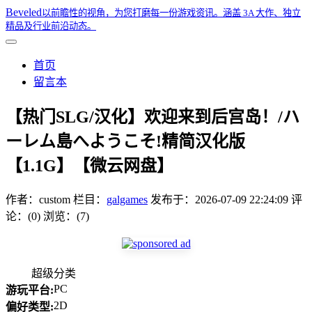
Beveled
以前瞻性的视角，为您打磨每一份游戏资讯。涵盖 3A 大作、独立
精品及行业前沿动态。
首页
留言本
【热门SLG/汉化】欢迎来到后宫岛！/ハ
ーレム島へようこそ!精简汉化版
【1.1G】【微云网盘】
作者：
custom
栏目：
galgames
发布于：
2026-07-09 22:24:09
评
论：(0)
浏览：(7)
超级分类
PC
游玩平台:
2D
偏好类型: