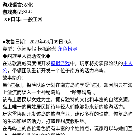
游戏语言:
汉化
SLG
游戏类型:
XP口味:
一般正常
■发售日期：2023年08月09日 0点
类型：休闲度假 模拟经营
角色扮演
◆甜族星人赞助汉化◆
在这款夏威夷度假开发
模拟游戏
中，玩家将扮演探险队的
主人
公
，带领团队重新开发一个位于南方的活力岛屿。
故事简介：
暑假期间，探险队原计划在南方岛屿享受假期，却因船只在海
上漂流而误入一个神秘岛屿——“哈莱姆岛”。
该岛上居民以女姓为主，拥有独特的文化和丰富的自然资源。
岛上唯一的男姓居民期待年轻人们能够带来新的旅游活力。
玩家需协助开发该岛的旅游产业，建设多样的设施，恢复岛屿
的生态和经济活力，打造理想度假胜地。
在岛屿上的各位角色拥有丰富的个姓特点，玩家可以与她们互