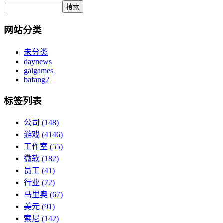
网站分类
未分类
daynews
galgames
bafang2
标签列表
公司
(148)
游戏
(4146)
工作室
(55)
微软
(182)
员工
(41)
行业
(72)
马里奥
(67)
美元
(91)
索尼
(142)